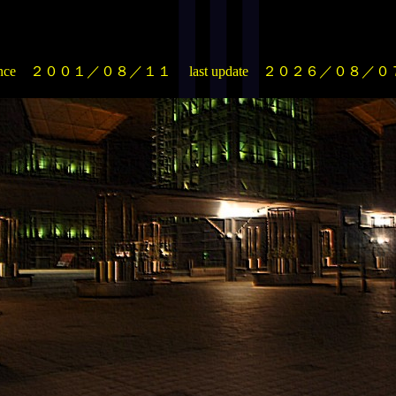
ince ２００１／０８／１１
last update ２０２６／０８／０