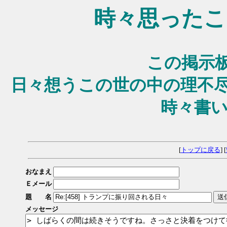
時々思ったこ
この掲示
日々想うこの世の中の理不
時々書い
[
トップに戻る
] [
おなまえ
Ｅメール
題 名
メッセージ