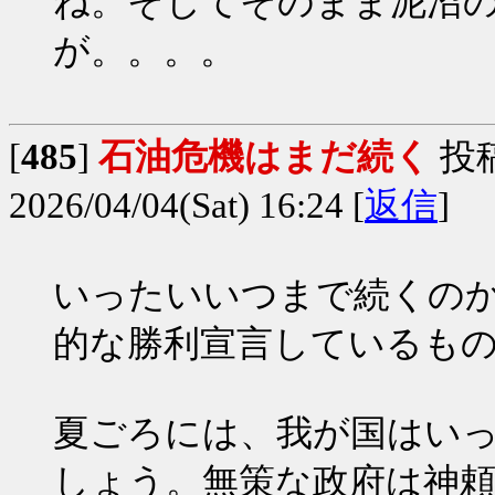
ね。そしてそのまま泥沼
が。。。。
[
485
]
石油危機はまだ続く
投
2026/04/04(Sat) 16:24 [
返信
]
いったいいつまで続くの
的な勝利宣言しているも
夏ごろには、我が国はい
しょう。無策な政府は神頼み