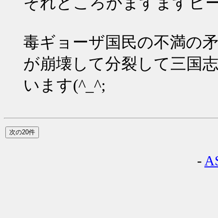
それどころかますますヒ
毒ギョーザ国民の不満の
が崩壊して分裂して三国
います(^_^;
-
A