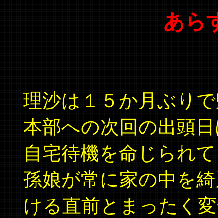
あらす
理沙は１５か月ぶりで
本部への次回の出頭日
自宅待機を命じられて
孫娘が常に家の中を綺
ける直前とまったく変