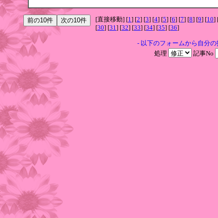
[直接移動] [
1
] [
2
] [
3
] [
4
] [
5
] [
6
] [
7
] [
8
] [
9
] [
10
] 
[
30
] [
31
] [
32
] [
33
] [
34
] [
35
] [
36
]
- 以下のフォームから自分
処理
記事No