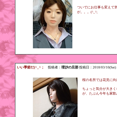
ついでにお仕事も変えて
が。。。(^_^;
いい季節だ(^_^；
投稿者：
理沙の旦那
投稿日：2018/03/10(Sat) 
桜の名所では花見に向
ちょっと気分が大きく
が、たぶん今年も家飲みで