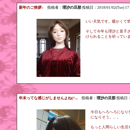
新年のご挨拶♪
投稿者：
理沙の旦那
投稿日：2018/01/02(Tue) 17
いい天気です。暖かくて
そして今年も理沙と直子
けられることを祈っています(
年末ってな感じがしませんよね(^...
投稿者：
理沙の旦那
投稿日：20
今日もへろへろになり
になりそう。。。
もっと人間らしい生活を