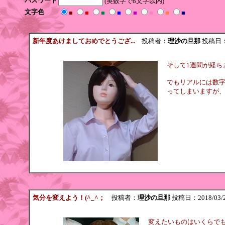
パスワード
(英数字で8文字以内)
文字色
■
■
■
■
■
■
■
■
新年度あけましておめでとうござ...
投稿者：
理沙の旦那
投稿日：20
そして1週間が経ち
でもリアルには数
ってしまいますが
気分を変えよう！(^_^；
投稿者：
理沙の旦那
投稿日：2018/03/25
変えたいものはいくらで