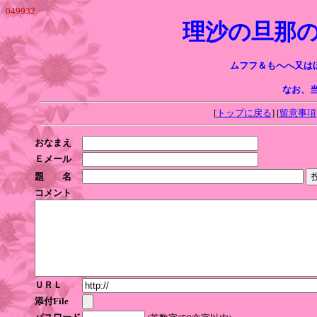
049932
理沙の旦那の
ムフフ＆もへへ又はほ
なお、
[
トップに戻る
] [
留意事項
おなまえ
Ｅメール
題 名
コメント
ＵＲＬ
添付File