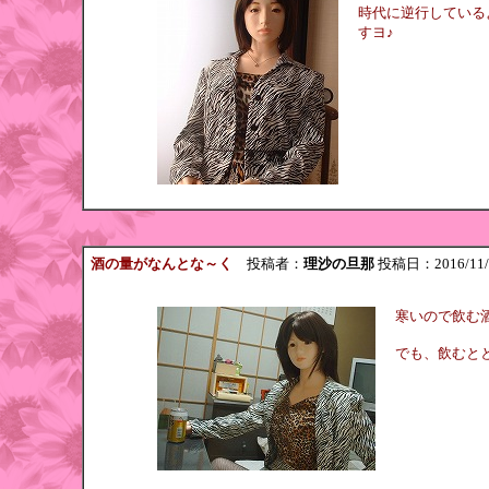
時代に逆行している
すヨ♪
酒の量がなんとな～く
投稿者：
理沙の旦那
投稿日：2016/11/19
寒いので飲む酒
でも、飲むと