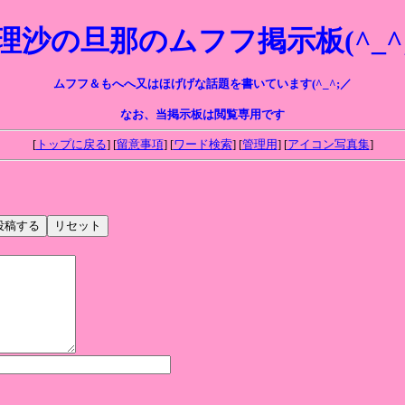
理沙の旦那のムフフ掲示板(^_^
ムフフ＆もへへ又はほげげな話題を書いています(^_^;／
なお、当掲示板は閲覧専用です
[
トップに戻る
] [
留意事項
] [
ワード検索
] [
管理用
] [
アイコン写真集
]