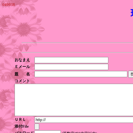
049938
おなまえ
Ｅメール
題 名
コメント
ＵＲＬ
添付File