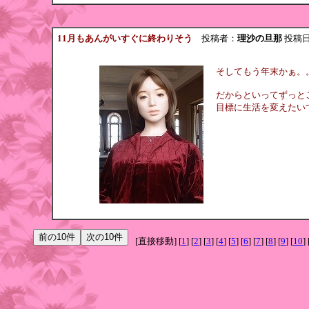
11月もあんがいすぐに終わりそう
投稿者：
理沙の旦那
投稿日：2
そしてもう年末かぁ。
だからといってずっと
目標に生活を変えたいです
[直接移動] [
1
] [
2
] [
3
] [
4
] [
5
] [
6
] [
7
] [
8
] [
9
] [
10
] 