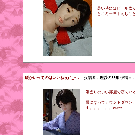
暑い時にはビール飲
ところ一年中同じことで
暖かいってのはいいねぇ(^_^；
投稿者：
理沙の旦那
投稿日：201
陽当りのいい部屋で寝ていると
横になってカウントダウン
１。。。。。。zzzzz