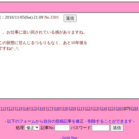
016/11/05(Sat) 21:09
No.3301
。。お仕事に追い回されている感がありますね。
この状態に甘んじるつもりもなく、あと10年後を
ね(^_^;
[
11
] [
12
] [
13
] [
14
] [
15
] [
16
] [
17
] [
18
] [
19
] [
20
] [
21
] [
22
] [
23
] [
24
] [
25
] [
26
]
[27]
[
28
]
- 以下のフォームから自分の投稿記事を修正・削除することができます -
処理
記事No
パスワード
-
Joyful Note
-