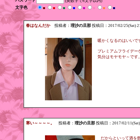
パスワード
(英数字で8文字以内)
文字色
■
■
■
■
■
■
■
■
春はなんだか
投稿者：
理沙の旦那
投稿日：2017/02/25(Sat) 2
暖かくなるのはいいで
プレミアムフライデー
気分はモヤモヤ～です
寒い～～～～。
投稿者：
理沙の旦那
投稿日：2017/02/11(Sat)
だからといって酒を