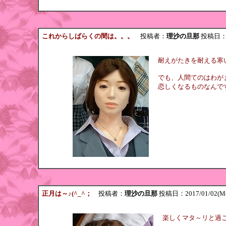
これからしばらくの間は。。。
投稿者：
理沙の旦那
投稿日：201
耐えがたきを耐える寒
でも、人間てのはわが
恋しくなるものなんですよ
正月は～♪(^_^；
投稿者：
理沙の旦那
投稿日：2017/01/02(Mo
楽しくマタ～リと過