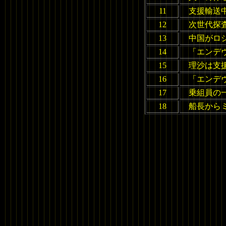
11
支援輸送
12
次世代探
13
中国がロ
14
「エンデ
15
理沙は支
16
「エンデ
17
乗組員の
18
船長から