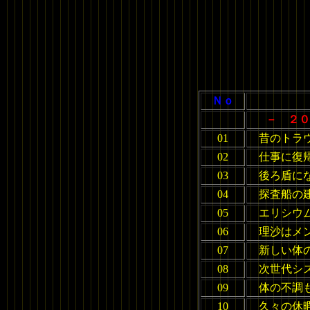
Ｎｏ
－ ２０
01
昔のトラ
02
仕事に復
03
後ろ盾に
04
探査船の
05
エリシウ
06
理沙はメ
07
新しい体
08
次世代シ
09
体の不調
10
久々の休