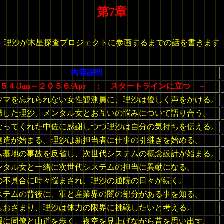
第7章
理沙が木星探査プロジェクトに参画するまでの話を書きます
内容説明
５４/Jan～２０５６/Apr ： スタートラインに立つ －
ウマを忘れられない女性観測員に、理沙は優しく声をかける。
帰した理沙。メンタル女とお互いの悩みについて語り合う。
なってくれた中佐に感謝しつつ理沙は自分の気持ちを伝える。
建造が始まる。理沙は新担当者に仕事の引継ぎを始める。
ム基地の事故を反省し、次世代システムの概念設計が始まる。
ンタル女と一緒に次世代システムの担当に異動になる。
の不具合に時々悩まされ、理沙の通院の日々が続く。
ステムの背後に、軍と産業界の闇の部分がある事を知る。
もおさまり、理沙は体力の限界に挑戦したいと考える。
暇に同僚と山道を歩く。夜空を見上げながら昔を思い出す。