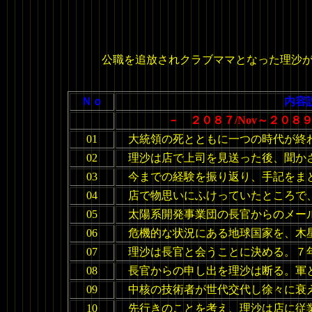
公職を追放されクラブママとなった理沙
Ｎｏ
内容
－ ２０８７/Nov～２０８９
01
大統領の死とともに一つの時代が終
02
理沙は店で上司を見送った後、聞か
03
今までの経験を振り返り、手記をま
04
店で物思いにふけっていたところで
05
太陽系開発事業団の長官からのメー
06
危機的な状況にある地球国家を、木
07
理沙は長官と会うことに決める。７
08
長官からの申し出を理沙は断る。軍
09
中核の技術者が世代交代し徐々に衰
10
先行きのことを考え、理沙は店に従