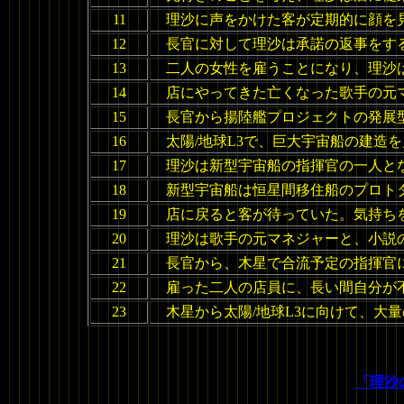
11
理沙に声をかけた客が定期的に顔を
12
長官に対して理沙は承諾の返事をす
13
二人の女性を雇うことになり、理沙
14
店にやってきた亡くなった歌手の元
15
長官から揚陸艦プロジェクトの発展
16
太陽/地球L3で、巨大宇宙船の建造
17
理沙は新型宇宙船の指揮官の一人と
18
新型宇宙船は恒星間移住船のプロト
19
店に戻ると客が待っていた。気持ち
20
理沙は歌手の元マネジャーと、小説
21
長官から、木星で合流予定の指揮官
22
雇った二人の店員に、長い間自分が
23
木星から太陽/地球L3に向けて、大
「理沙