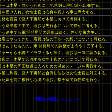
バーは木星へ向かうために、地球/月L1宇宙港へ出発する。
実を受け入れ、女性士官は心身を鍛える事に専念する。
の発進宣言で巨大宇宙船が木星に向けて出発する。
かう巡洋艦の中で、理沙は先行きについて静かに考える。
かう途中でも軍/開発局間の調整は続く。静かな権力争い。
は店にやってきた。店員は彼の理沙への想いについて尋ねる。
轢はあったものの、軍/開発局間の調整がようやく完了する。
ジャーから小説のドラフト版が届く。理沙は一気に読み切る。
揮官に、木星で合流する女性士官のことについて尋ねる。
船は木星の周回軌道に入るための減速ステージを実行する。
木星に到着。巨大宇宙船と合流し理沙は女性士官と対面する。
った妹を前に複雑な心境の理沙。指令室で就任式を行う。
「理沙の物語」メニューへ