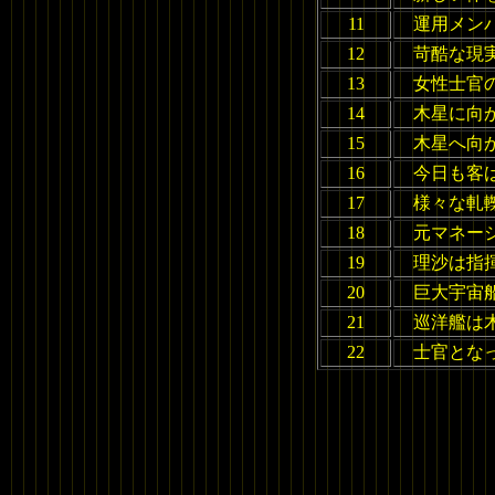
11
運用メン
12
苛酷な現
13
女性士官
14
木星に向
15
木星へ向
16
今日も客
17
様々な軋
18
元マネー
19
理沙は指
20
巨大宇宙
21
巡洋艦は
22
士官とな