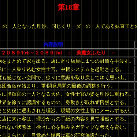
第18章
ーの一人となった理沙、同じくリーダーの一人である妹直子と
内容説明
２０８９/Feb～２０８９/Jul ： 美魔女ふたり －
物をまとめて家を出る。店に寄り店員に１つの封筒を手渡す。
船に一人乗り込む女性士官。中枢システムを起動させる。
度も感じない空間で、徐々に意識を取り戻してゆく思い出。
集団合宿が始まり、軍/開発局間の最後の調整を行う。
もに指揮官の一人となる大佐、女性士官の姿を理沙に重ねる。
世界を徐々に認識するものの、身動きが取れず愕然とする。
まとめ役に選出された理沙。現場の女性士官にメールするが。
に店に来た客は、理沙からの手紙の内容を見て唖然とする。
取れない状態は、徐々に心を蝕みネガティブな考えを育む。
を与えられて、目覚めた場所は軍の研究施設だった。