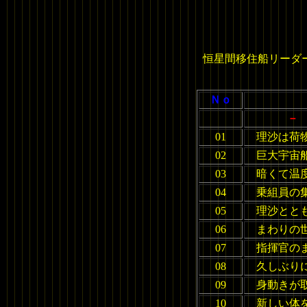
恒星間移住船リーダ
Ｎｏ
－ 
01
理沙は荷
02
巨大宇宙
03
暗くて温
04
乗組員の
05
理沙とと
06
まわりの
07
指揮官の
08
久しぶり
09
身動きが
10
新しい体